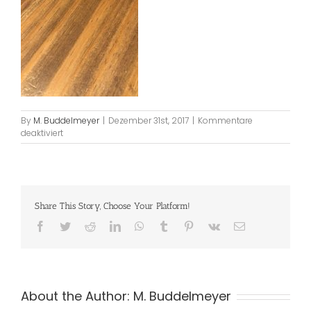
By
M. Buddelmeyer
|
Dezember 31st, 2017
|
Kommentare
für
deaktiviert
Komprsserrad
für
Jaguar
Share This Story, Choose Your Platform!
Facebook
Twitter
Reddit
LinkedIn
WhatsApp
Tumblr
Pinterest
Vk
Email
About the Author:
M. Buddelmeyer